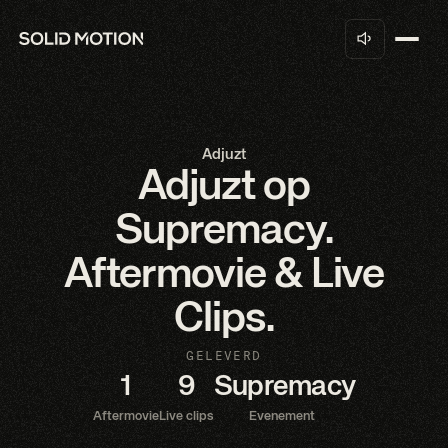
Adjuzt
Adjuzt op
Supremacy.
Aftermovie & Live
Clips.
GELEVERD
1
9
Supremacy
Aftermovie
Live clips
Evenement