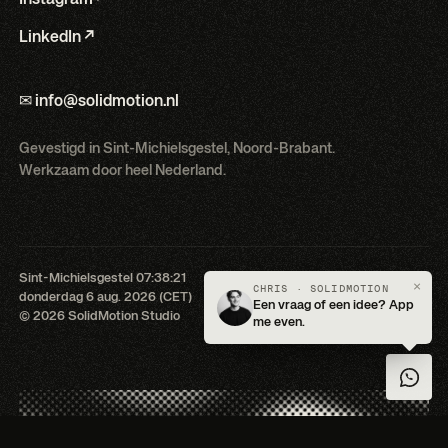
LinkedIn ↗
✉ info@solidmotion.nl
Gevestigd in Sint-Michielsgestel, Noord-Brabant.
Werkzaam door heel Nederland.
Sint-Michielsgestel
07:38:22
Terug naar boven ↑
×
CHRIS · SOLIDMOTION
donderdag 6 aug. 2026 (CET)
Plekken vrij voor Q3 '26
Een vraag of een idee? App
© 2026 SolidMotion Studio
me even.