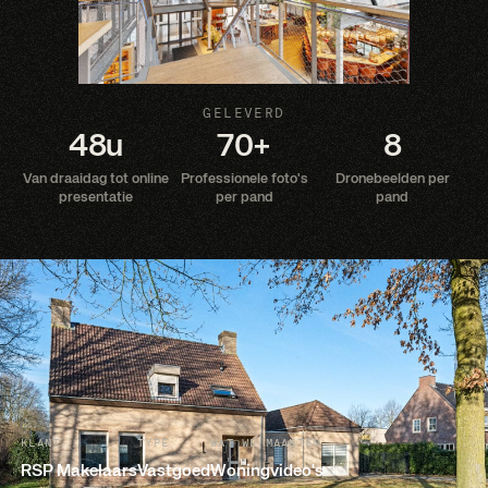
GELEVERD
48u
70+
8
Van draaidag tot online
Professionele foto's
Dronebeelden per
presentatie
per pand
pand
KLANT
TYPE
WAT WE MAAKTEN
RSP Makelaars
Vastgoed
Woningvideo's